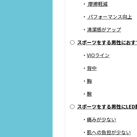
・
摩擦軽減
・
パフォーマンス向上
・
清潔感がアップ
○
スポーツをする男性におす
・
VIOライン
・
背中
・
胸
・
腕
○
スポーツをする男性にLE
・
痛みが少ない
・
肌への負担が少ない