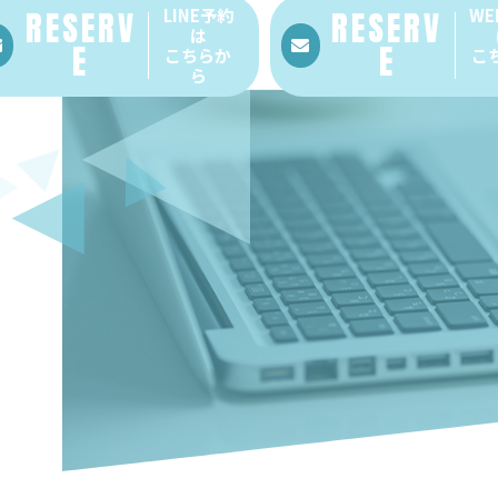
RESERV
LINE予約
RESERV
WE
は
E
E
こちらか
こ
ら