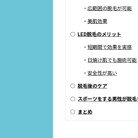
・
広範囲の脱毛が可能
・
美肌効果
○
LED脱毛のメリット
・
短期間で効果を実感
・
日焼け肌でも施術可能
・
安全性が高い
○
脱毛後のケア
○
スポーツをする男性が脱毛
○
まとめ